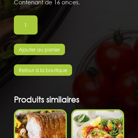
Contenant de 16 onces.
quantité
de
Sauce
à
Ajouter au panier
spaghetti
maison
Retour à la boutique
Produits similaires